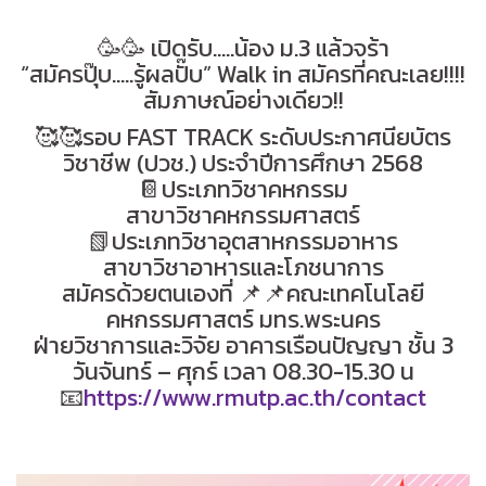
🥳🥳 เปิดรับ…..น้อง ม.3 แล้วจร้า
“สมัครปุ๊บ…..รู้ผลปั๊บ” Walk in สมัครที่คณะเลย!!!!
สัมภาษณ์อย่างเดียว!!
🥰🥰รอบ FAST TRACK ระดับประกาศนียบัตร
วิชาชีพ (ปวช.) ประจำปีการศึกษา 2568
📔ประเภทวิชาคหกรรม
สาขาวิชาคหกรรมศาสตร์
📗ประเภทวิชาอุตสาหกรรมอาหาร
สาขาวิชาอาหารและโภชนาการ
สมัครด้วยตนเองที่ 📌📌คณะเทคโนโลยี
คหกรรมศาสตร์ มทร.พระนคร
ฝ่ายวิชาการและวิจัย อาคารเรือนปัญญา ชั้น 3
วันจันทร์ – ศุกร์ เวลา 08.30-15.30 น
📧
https://www.rmutp.ac.th/contact